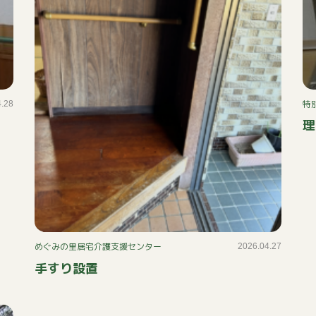
特
4.28
理
めぐみの里居宅介護支援センター
2026.04.27
手すり設置