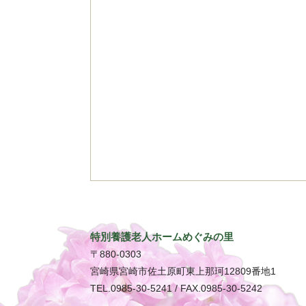
特別養護老人ホームめぐみの里
〒880-0303
宮崎県宮崎市佐土原町東上那珂12809番地1
TEL.0985-30-5241 / FAX.0985-30-5242