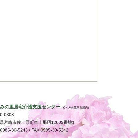
ぐみの里居宅介護支援センター
（めぐみの里事務所内）
0-0303
県宮崎市佐土原町東上那珂12809番地1
0985-30-5243 / FAX.0985-30-5242