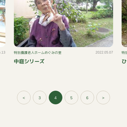
特別養護老人ホームめぐみの里
特
5.13
2022.05.07
中庭シリーズ
ひ
<
3
4
5
6
>