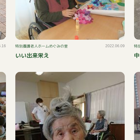
特別養護老人ホームめぐみの里
特
6.16
2022.06.09
いい出来栄え
中