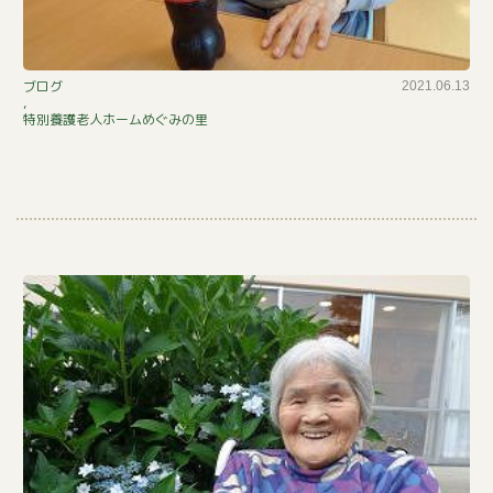
こ
ブログ
2021.06.13
,
の
特別養護老人ホームめぐみの里
一
杯