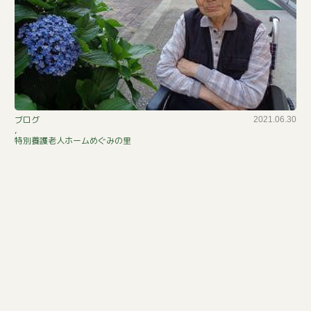
ま
ブログ
2021.06.30
,
だ
特別養護老人ホームめぐみの里
ま
だ
紫
陽
花
咲
い
て
ま
す