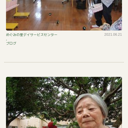
的
めぐみの里デイサービスセンター
2021.06.21
,
当
ブログ
て