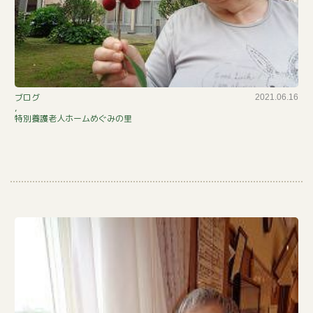
ヤ
ブログ
2021.06.16
,
マ
特別養護老人ホームめぐみの里
モ
モ