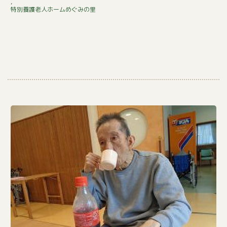
,
っ
特別養護老人ホームめぐみの里
ち、
こ
っ
ち