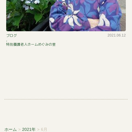
紫
ブログ
2021.06.12
,
陽
特別養護老人ホームめぐみの里
花
咲
い
て
ま
す
ホーム
>
2021年
>
6月