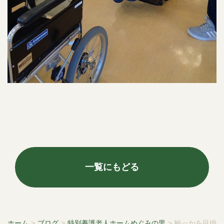
一覧にもどる
ホーム
>
ブログ
>
特別養護老人ホームめぐみの里
>
輪っかを目掛