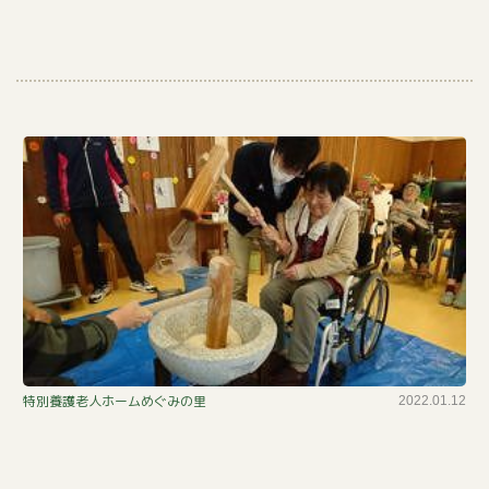
の
会
も
特別養護老人ホームめぐみの里
2022.01.12
ち
つ
き