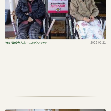
投
特別養護老人ホームめぐみの里
2022.01.21
票
し
て
き
ま
し
た