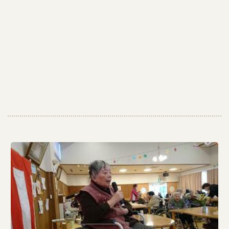
グ
を
更
新
し
ま
し
た