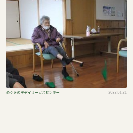
ス
めぐみの里デイサービスセンター
2022.01.21
リ
ッ
パ
飛
ば