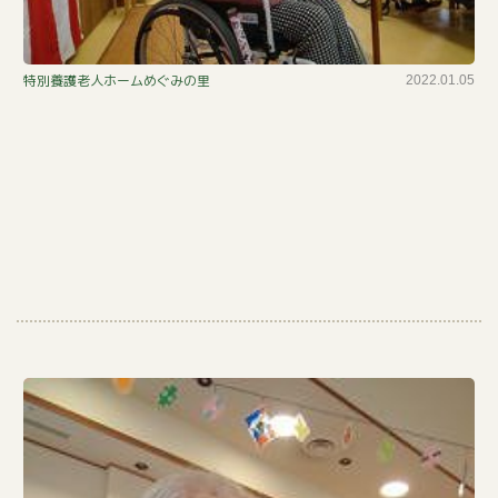
新
特別養護老人ホームめぐみの里
2022.01.05
春
カ
ラ
オ
ケ
大
会